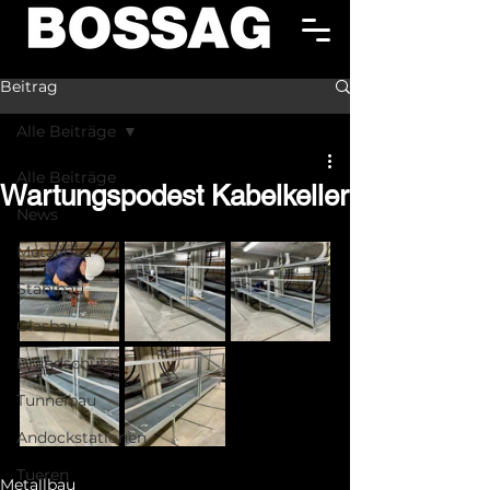
Beitrag
Alle Beiträge
Alle Beiträge
Wartungspodest Kabelkeller
News
Metallbau
Stahlbau
Glasbau
Brandschutz
Tunnelbau
Andockstationen
Tueren
Metallbau