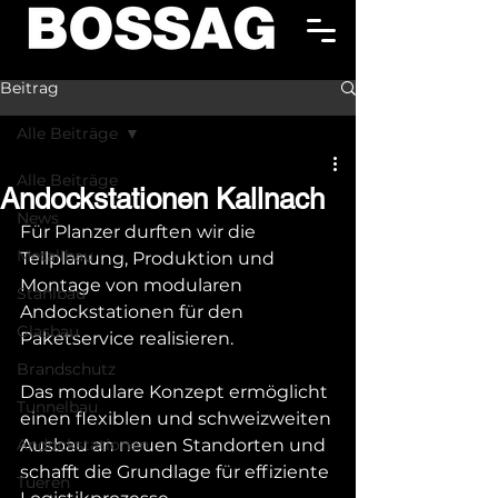
Beitrag
Alle Beiträge
Alle Beiträge
Andockstationen Kallnach
News
Für Planzer durften wir die 
Metallbau
Teilplanung, Produktion und 
Montage von modularen 
Stahlbau
Andockstationen für den 
Glasbau
Paketservice realisieren.
Brandschutz
Das modulare Konzept ermöglicht 
Tunnelbau
einen flexiblen und schweizweiten 
Andockstationen
Ausbau an neuen Standorten und 
schafft die Grundlage für effiziente 
Tueren