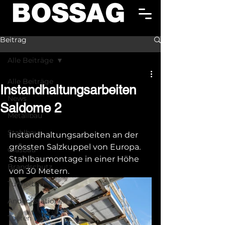
Beitrag
Alle Beiträge
Alle Beiträge
Instandhaltungsarbeiten
News
Saldome 2
Metallbau
Stahlbau
Instandhaltungsarbeiten an der 
grössten Salzkuppel von Europa. 
Glasbau
Stahlbaumontage in einer Höhe 
Brandschutz
von 30 Metern. 
Tunnelbau
Andockstationen
Tueren