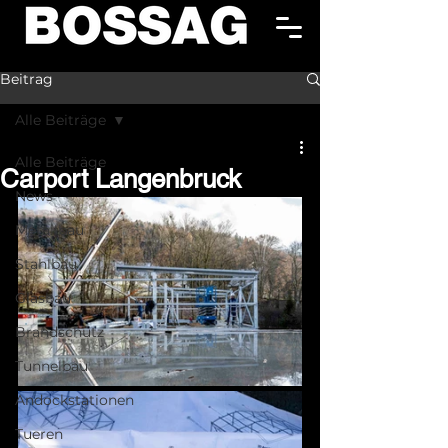
Beitrag
Alle Beiträge
Alle Beiträge
Carport Langenbruck
News
Metallbau
Stahlbau
Glasbau
Brandschutz
Tunnelbau
Andockstationen
Tueren