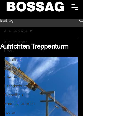
Beitrag
Alle Beiträge
Alle Beiträge
Aufrichten Treppenturm
News
Metallbau
Stahlbau
Glasbau
Brandschutz
Tunnelbau
Andockstationen
Tueren