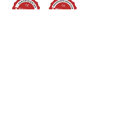
KONTAKT
Chapfweg 5
4460 Gelterkinden
061 985 95 60
info@bossag.ch