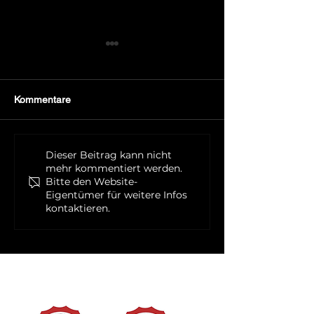
Kommentare
Frohe Festtage
Foto der Woche 1.Quartal
Dieser Beitrag kann nicht
mehr kommentiert werden.
Bitte den Website-
Eigentümer für weitere Infos
kontaktieren.
ZERTIFIZIERUNGEN