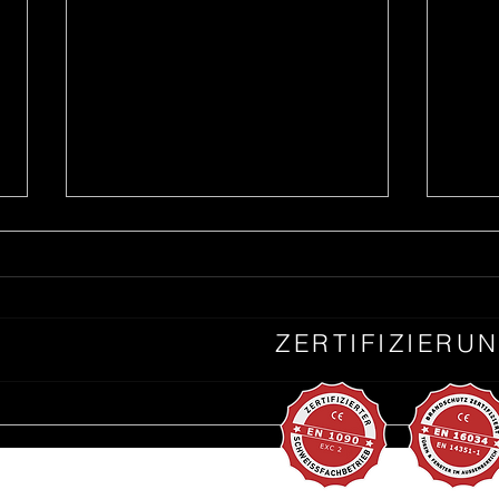
ZERTIFIZIERU
Froh
Foto der Woche 1.Quartal