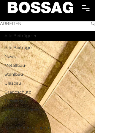
ARBEITEN
Alle Beiträge
Alle Beiträge
News
Metallbau
Stahlbau
Glasbau
Brandschutz
Tunnelbau
Andockstationen
Tueren
Spezialanfertigungen