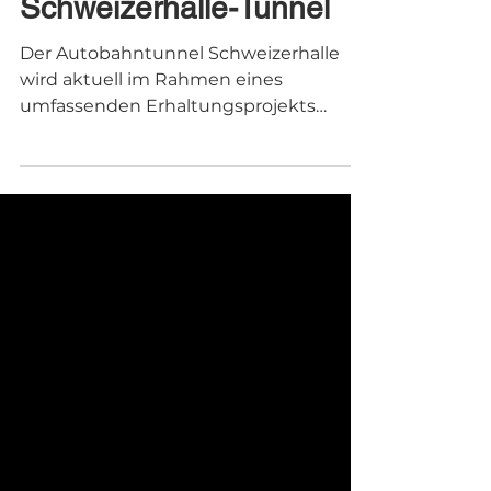
Signalisation
Schweizerhalle-Tunnel
Der Autobahntunnel Schweizerhalle
wird aktuell im Rahmen eines
umfassenden Erhaltungsprojekts
instand gesetzt. Unsere Aufgabe im
Tunnel: Wir montieren provisorische
Halterungen für die Signalisation, damit
die Verkehrsführung jederzeit klar,
verständlich und sicher ist.