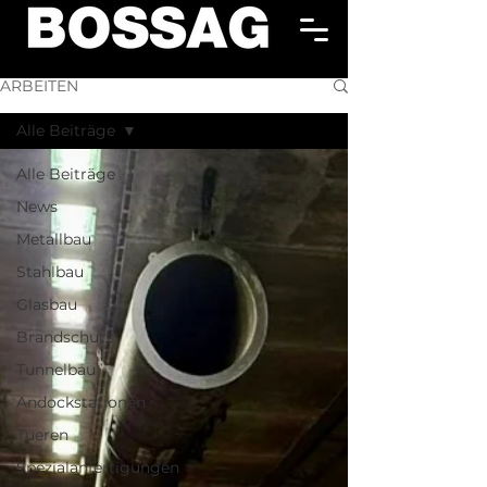
ARBEITEN
Alle Beiträge
Alle Beiträge
News
Metallbau
Stahlbau
Glasbau
Brandschutz
Tunnelbau
Andockstationen
Tueren
Spezialanfertigungen