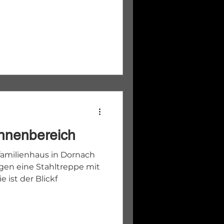
Innenbereich
amilienhaus in Dornach
agen eine Stahltreppe mit
ie ist der Blickf