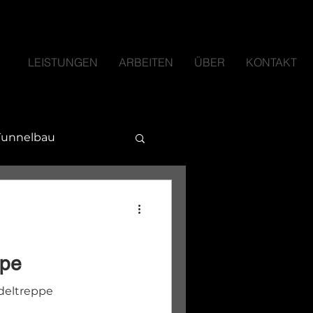
LEISTUNGEN
ARBEITEN
ÜBER
KONTAKT
Tunnelbau
ppe
deltreppe