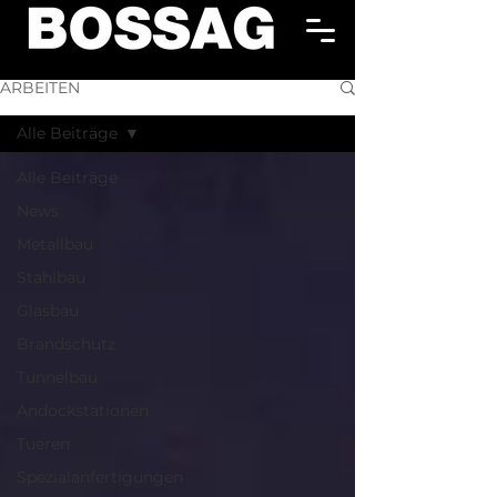
ARBEITEN
Alle Beiträge
Alle Beiträge
News
Metallbau
Stahlbau
Glasbau
Brandschutz
Tunnelbau
Andockstationen
Tueren
Spezialanfertigungen