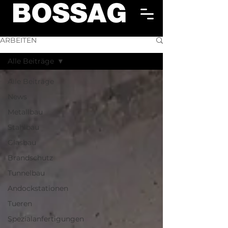
ARBEITEN
Alle Beiträge
Alle Beiträge
News
Metallbau
Stahlbau
Glasbau
Brandschutz
Tunnelbau
Andockstationen
Tueren
Spezialanfertigungen