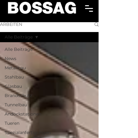
ARBEITEN
Alle Beiträge
Alle Beiträge
News
Metallbau
Stahlbau
Glasbau
Brandschutz
Tunnelbau
Andockstationen
Tueren
Spezialanfertigungen