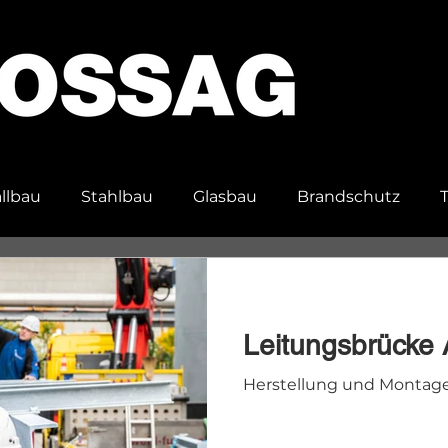
llbau
Stahlbau
Glasbau
Brandschutz
en
Spezialanfertigungen
Leitungsbrücke 
Herstellung und Montage