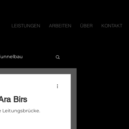
LEISTUNGEN
ARBEITEN
ÜBER
KONTAKT
Tunnelbau
Ara Birs
 Leitungsbrücke.