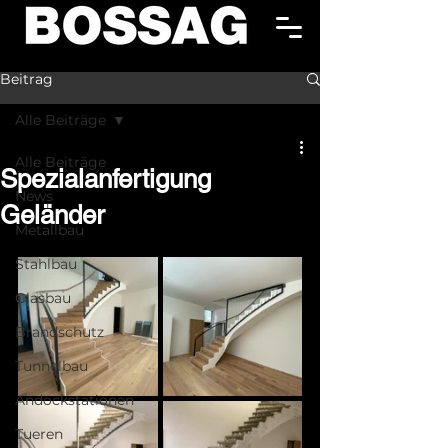
Beitrag
Alle Beiträge
Alle Beiträge
Spezialanfertigung
News
Geländer
Metallbau
Stahlbau
Glasbau
Brandschutz
Tunnelbau
Andockstationen
Tueren