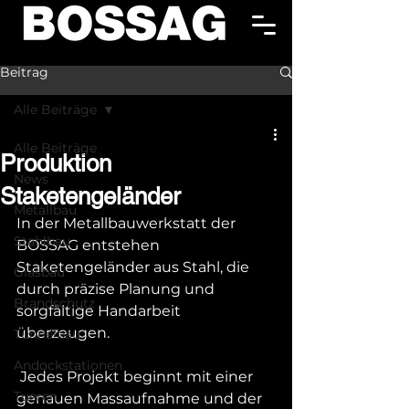
Beitrag
Alle Beiträge
Alle Beiträge
Produktion
News
Staketengeländer
Metallbau
In der Metallbauwerkstatt der 
Stahlbau
BOSSAG entstehen 
Staketengeländer aus Stahl, die 
Glasbau
durch präzise Planung und 
Brandschutz
sorgfältige Handarbeit 
überzeugen.
Tunnelbau
Andockstationen
 Jedes Projekt beginnt mit einer 
Tueren
genauen Massaufnahme und der 